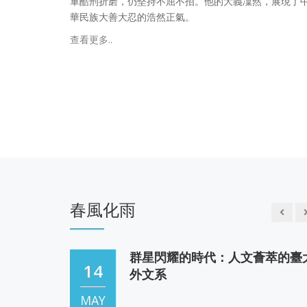
軍酷刑折磨，仍堅持不屈不招。他的大義凜然，展現了
【問世間，情為何物？】 彭鏡禧
華民族大善大忍的浩然正氣。
20
《仲夏夜之夢》跟國人熟知的《羅密歐與
查看更多..
麗葉》同屬莎士比亞早期的作品。兩者不
FEB
文字的風格近似，包括大量的韻文，而且
'25
故事主題上也有相當程度的雷同一一一都
講年輕男女的愛情如何好事多磨
【莎劇淺說】 彭鏡禧
19
莎翁的劇作可大別為喜劇、悲劇、歷史劇
傳奇劇，其實也是武斷的區分。他的喜劇
FEB
不時包含悲劇的深沉，悲劇裡又每每摻雜
春風化雨
'25
劇的輕佻;歷史劇可以是悲劇或喜劇，傳奇
則又名悲喜劇。
群星閃耀的時代：人文薈萃的臺
14
外文系
MAY