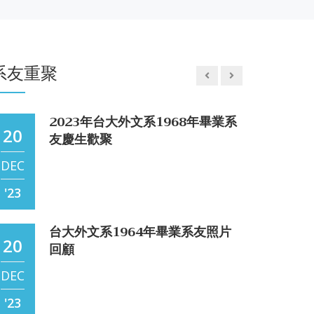
2017年台大外文系1977年畢業系
Jun
For safety, drinking beer all day instead of
02
友母系活動—2017.11.15
water is understandable; brushing your
臺大輔大同學聯手說故事，見證轉
'25
teeth with beer in the morning is
24
譯創意無限-第二屆《英千里文學X
1977年畢業系友歡聚一堂
MAY
something else. With toothpaste,
系友重聚
轉譯競賽》
JUN
'22
【Adventures in Ethiopia and
'25
10
Djibouti】-上集 楊達倫
2023年台大外文系1968年畢業系
20
Jun
友慶生歡聚
Djibouti is a seaport at the southern end of
the Red Sea; Addis sits on a high plateau at
'25
DEC
7,726 ft. The rail line is close to 800 km
long and lies on
'23
【承先啟後—中國鐡路之父詹天佑
台大外文系1964年畢業系友照片
07
與我的同學楊達倫博士】 閒翁
20
回顧
Jun
詹天佑，字眷誠，號達潮，是中國近代著名的
DEC
鐵路工程師，被譽為「中國鐵路之父」和「中
'25
國近代工程之父」。
'23