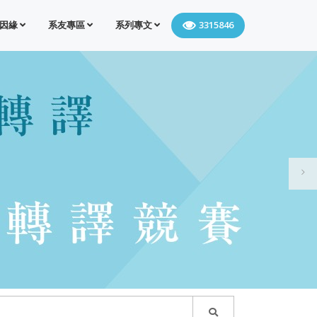
因緣
系友專區
系列專文
3315846
第二屆英千里文學X轉譯競賽
22
JAN
'25
問卷調查「台大外文系畢業生去了
22
哪裡？」，有機會抽中全聯禮卷！
（11/10截止）
OCT
'24
【展覽】2024.5.21-6.23 再見巨