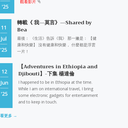
觀看影片
'25
【展覽】2024.5.21-6.23 再見巨
22
流河--齊邦媛教授紀念展
轉載《 我—莫言》—Shared by
MAY
11
Bea
'24
Jul
最後： 《生活》告訴《我》 那一撇是： 【健
【老同學II，一甲子】[台大畢業
康和快樂】 沒有健康和快樂， 什麼都是浮雲
27
60年，再回首]
'25
一片！
臺大外文系八十週年系慶 招募各級
12
系友聯絡人
[台大畢業60年，再回首]
MAY
【Adventures in Ethiopia and
JUN
12
'22
Djibouti】-下集 楊達倫
'26
Jun
I happened to be in Ethiopia at the time.
2014系友日暨1960畢業系友回母
While I am on international travel, I bring
03
'25
系活動照片-2014.11.17
some electronic gadgets for entertainment
第四屆《英千里文學Ｘ轉譯競賽》
15
and to keep in touch.
（六月一日起開放報名）
1960畢業系友歡聚一堂
MAY
MAY
【Adventures in Ethiopia and
看更多 →
'22
11
Djibouti】-中集 楊達倫
'26