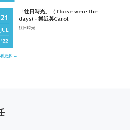
【競走財經版圖─李國鼎】
「往日時光」（Those were the
04
社會至今仍在紛紛擾擾，張忠謀曾說沒有李
21
days) - 樂近英Carol
國鼎就沒有台積電，也沒有現今的護國神山
Aug
往日時光
觀看影片
JUL
'25
'22
轉載《 我—莫言》—Shared by
11
【老同學II，一甲子】[台大畢業
看更多 →
Bea
27
60年，再回首]
Jul
最後： 《生活》告訴《我》 那一撇是： 【健
康和快樂】 沒有健康和快樂， 什麼都是浮雲
[台大畢業60年，再回首]
MAY
'25
一片！
'22
【Adventures in Ethiopia and
12
Djibouti】-下集 楊達倫
2014系友日暨1960畢業系友回母
03
任
系活動照片-2014.11.17
Jun
I happened to be in Ethiopia at the time.
While I am on international travel, I bring
1960畢業系友歡聚一堂
MAY
'25
some electronic gadgets for entertainment