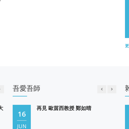
中
'25
英若誠在清華大學時讀到阿瑟・米勒(Arthur Miller)的
《推銷員之死》(Death of a Salesman)，深受感動。
茱
追思 方東美教授 洪朝枝
1978年米勒以私人身份造訪中國時，英若誠得知消
08
僅
息，和曹禺一起拜訪米勒，曾籠統地談到將米勒的劇
在
本搬到人藝演出的可能性，到了1982年，英若誠在堪
DEC
是
薩斯密蘇里大學
-
英若誠在「北京人藝戲劇博物館」(下)
更
'25
懷念 黎烈文教授 洪朝枝
、
08
這位滿臉有誠懇之相的壯年人給人一種很親切的樸實
裡
的感覺。他說他從未出過國，然而他對英文的靈活運
喜
DEC
用能使原滯留國外的老留學生羞愧無顏。在進一步的
吾愛吾師
劇
談話裡，他...說他的先父也就是當年臺大外文系的名
'25
教授兼系主任Y老先生。...目前這位Y先生也有和他父
親一樣的濃眉和高顴骨
大
再見 歐茵西教授 鄭如晴
16
-
英若誠在「北京人藝戲劇博物館」(上)
JUN