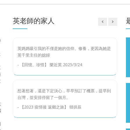
春妮家中话家风——英达 英壮 英宁，英式家風-用自
己的方式救國 影片來自：北京電視台藝文頻道
英老師的家人
-
英老師家人——英達 英壯 英寧
學
英媽媽吸引我的不僅是她的信仰、修養，更因為她是
仁
英千里主任的媳婦
。
-
【回憶、珍惜】 樂近英 2025/3/24
三
通
文
想著想著，還是下定決心，早早預訂了機票，提早到
台灣，並安排停留了一個月。
台大四年 過眼雲煙 洪朝枝
北
09
-
【2023 疫情後 返鄉之旅】 韓拱辰
國
，
DEC
日