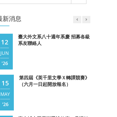
22
流河--齊邦媛教授紀念展
MAY
最新消息
'24
臺大外文系八十週年系慶 招募各級
12
系友聯絡人
JUN
'26
第四屆《英千里文學Ｘ轉譯競賽》
【Adventures in Ethiopia and
15
（六月一日起開放報名）
11
Djibouti】-中集 楊達倫
MAY
Jun
For safety, drinking beer all day instead of
water is understandable; brushing your
'26
'25
teeth with beer in the morning is
something else. With toothpaste,