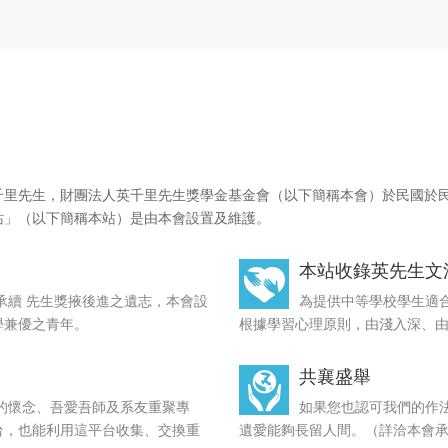
'26
＞-
美好人生 感謝母校台大（上篇）
14
戴瑞明
MAY
'26
里先生，財團法人英千里先生獎學金基金會（以下簡稱本會）於民國於民國
站」（以下簡稱本站）是由本會設置及維護。
本站收錄英先生文
承續 先生獎掖後進之遺志，本會設
為提供中等學校學生適
ss
學兼優之青年。
根據學習心理原則，由淺入深、
共襄盛舉
的懷念、吾愛吾師及系友重聚專
如果您也認可我們的作
台，也能利用這平台收集、交換重
遺愛能夠長留人間。（詳洽本會承辦