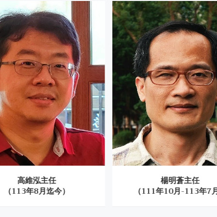
上
'25
然
鼓
【1960外文系舞后的光芒-方亭
20
兒】
看著方亭兒那優雅的舞姿，神采飛揚，心情
FEB
也跟著雀悅
'24
【專訪】〈致 莎士比亞〉-- 專訪
17
邱錦榮名譽教授 訪談：高珮文（國
n
立宜蘭大學外文系副教授）
 c
JUN
'26
高維泓主任
楊明蒼主任
就讀台大外文系的點滴 戴瑞明
，
28
（113年8月迄今）
（111年10月-113年7
MAY