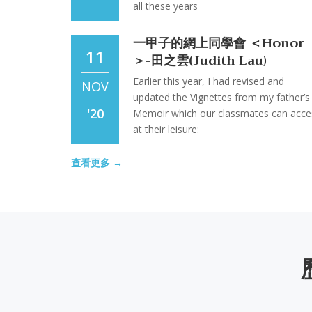
群星閃耀的時代：人文薈萃的臺
all these years
14
外文系
一甲子的網上同學會 ＜Honor
MAY
11
＞-田之雲(Judith Lau)
'26
Earlier this year, I had revised and
NOV
updated the Vignettes from my father’s
'20
全因為愛的勞動 – 記臺大外文系
Memoir which our classmates can acce
10
搬遷 高維泓
at their leisure:
MAR
一甲子的網上同學會 ＜外文系唱
查看更多 →
30
京戲的同學＞陳舜政/馬潤潮
'26
京戲這玩意兒（在大陸，它早已被稱之為“
OCT
劇藝術”）委實特別。
【如果我從未遇見莎士比亞】邱
24
'20
榮教授
莎士比亞
觀看影片
JUL
一甲子的網上同學會 ＜學會在風
26
雨中起舞＞方婷兒
'25