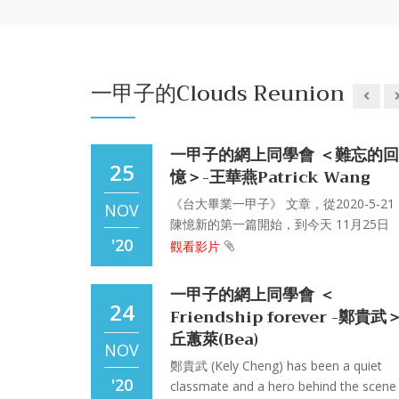
莎士比亞
觀看影片
JUL
Lau 田之雲
OCT
'25
Walter and I were classmates at TDFLD
'20
臺灣大學外文系 from 1956-1960. I first
一甲子的Clouds Reunion
met Walter at Professor Ying’s freshma
【問世間，情為何物？】 彭鏡禧
20
renowned History of Western Literature
《仲夏夜之夢》跟國人熟知的《羅密歐與
麗葉》同屬莎士比亞早期的作品。兩者不
FEB
一甲子的網上同學會 ＜難忘的回
文字的風格近似，包括大量的韻文，而且
25
憶＞-王華燕Patrick Wang
'25
故事主題上也有相當程度的雷同一一一都
《台大畢業一甲子》 文章，從2020-5-21
講年輕男女的愛情如何好事多磨
NOV
陳憶新的第一篇開始，到今天 11月25日
'20
觀看影片
【莎劇淺說】 彭鏡禧
19
莎翁的劇作可大別為喜劇、悲劇、歷史劇
一甲子的網上同學會 ＜
傳奇劇，其實也是武斷的區分。他的喜劇
FEB
24
Friendship forever -鄭貴武
不時包含悲劇的深沉，悲劇裡又每每摻雜
丘蕙萊(Bea)
'25
劇的輕佻;歷史劇可以是悲劇或喜劇，傳奇
NOV
則又名悲喜劇。
鄭貴武 (Kely Cheng) has been a quiet
'20
classmate and a hero behind the scene