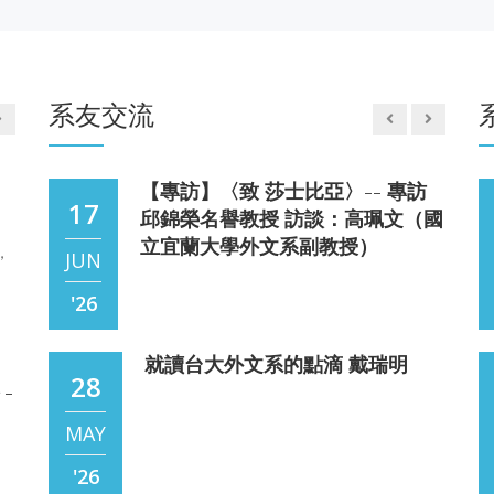
-
【回憶、珍惜】 樂近英 2025/3/24
DEC
【1960外文系舞后的光芒-方亭
20
兒】
'25
看著方亭兒那優雅的舞姿，神采飛揚，心情
FEB
系友交流
也跟著雀悅
n
想著想著，還是下定決心，早早預訂了機票，提早到
追思 方東美教授 洪朝枝
'24
 c
台灣，並安排停留了一個月。
08
茱
-
【2023 疫情後 返鄉之旅】 韓拱辰
僅
DEC
【專訪】〈致 莎士比亞〉-- 專訪
在
17
邱錦榮名譽教授 訪談：高珮文（國
是
'25
立宜蘭大學外文系副教授）
，
JUN
懷念 黎烈文教授 洪朝枝
'26
08
、
DEC
就讀台大外文系的點滴 戴瑞明
裡
28
＞-
喜
'25
劇
MAY
再見 歐茵西教授 鄭如晴
'26
16