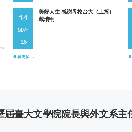
大
JUN
美好人生 感謝母校台大（上篇）
14
戴瑞明
'26
MAY
盛產作家的外文系 周腓力
'26
30
ss
DEC
美好人生 感謝母校台大（下篇）
查看更多 →
查
14
戴瑞明
'25
MAY
遠方的歌聲漸行漸遠：懷念歐茵西
京
'26
22
老師 彭鏡禧
錦
DEC
【時光】 Helen Ma Shared
13
歷屆臺大文學院院長與外文系主
珍惜 ，當下， 晨光 笑迎 ，明日， 曙光 寸金
'25
，難買， 時光 享受 ，餘下， 亮光 歡度 ，老
FEB
年， 銀光 人生 ，猶如， 星光