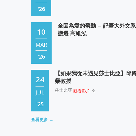
'26
全因為愛的勞動 – 記臺大外文系
一甲子的網上同學會 ＜外文系唱
10
30
搬遷 高維泓
京戲的同學＞陳舜政/馬潤潮
京戲這玩意兒（在大陸，它早已被稱之為“
MAR
OCT
劇藝術”）委實特別。
'26
'20
【如果我從未遇見莎士比亞】邱
一甲子的網上同學會 ＜學會在風
24
26
榮教授
雨中起舞＞方婷兒
莎士比亞
三個月前，我又在網路上自修西班牙文，
觀看影片
JUL
OCT
得很有興趣，廿年前我修過西班牙文，竟
'25
'20
還記得不少單字，這對我來說是個很大的
勵，
【解讀莎士比亞--亨利四世與五
查看更多 →
23
一甲子的網上同學會 ＜
世】 邱錦榮教授
19
CLASSMATE 張國本＞Judith