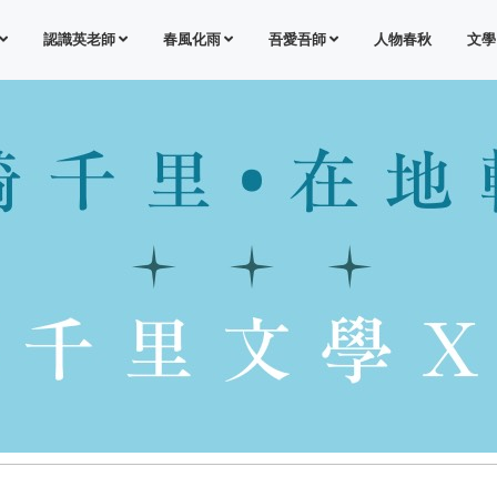
認識英老師
春風化雨
吾愛吾師
人物春秋
文學
這次行程促使我回憶思考父親一生的業績。我的病也
讓自己有時間對自己的一生進行回顧。我生病的時候
一直在思考我們家族的歷史以及我對家族歷史應有的
責任。我不希望我與這個世界這段歷史的告別像是灰
飛煙滅。 影片來自於中華電視公司
-
最後的告別—英若誠來台祭父