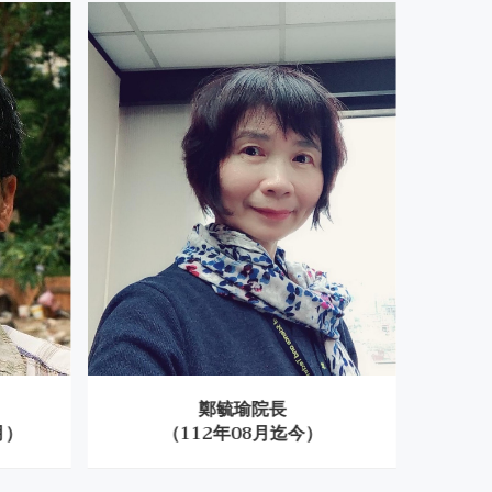
and to keep in touch.
'22
2017年台大外文系1977年畢業系
02
友母系活動—2017.11.15
1977年畢業系友歡聚一堂
MAY
'22
2023年台大外文系1968年畢業系
20
友慶生歡聚
DEC
'23
鄭毓瑜院長
台大外文系1964年畢業系友照片
20
月）
（112年08月迄今）
（1
回顧
DEC