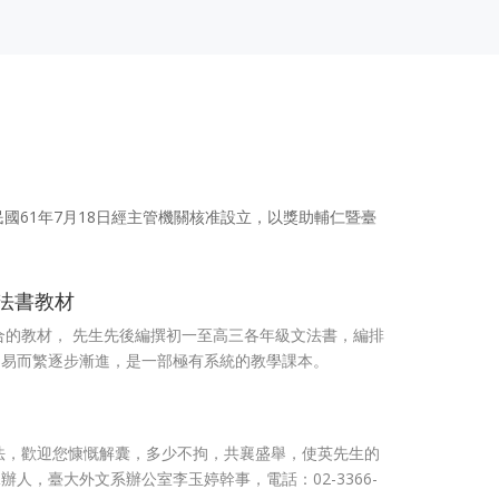
'23
「往日時光」（Those were the
21
days) - 樂近英Carol
往日時光
JUL
'22
61年7月18日經主管機關核准設立，以獎助輔仁暨臺
法書教材
合的教材， 先生先後編撰初一至高三各年級文法書，編排
由易而繁逐步漸進，是一部極有系統的教學課本。
法，歡迎您慷慨解囊，多少不拘，共襄盛舉，使英先生的
人，臺大外文系辦公室李玉婷幹事，電話：02-3366-