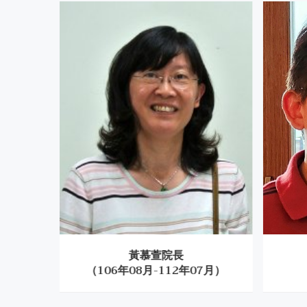
三個月前，我又在網路上自修西班牙文，
OCT
得很有興趣，廿年前我修過西班牙文，竟
'20
還記得不少單字，這對我來說是個很大的
勵，
一甲子的網上同學會 ＜
19
CLASSMATE 張國本＞Judith
Lau 田之雲
OCT
Walter and I were classmates at TDFLD
'20
臺灣大學外文系 from 1956-1960. I first
met Walter at Professor Ying’s freshma
renowned History of Western Literature
一甲子的網上同學會 ＜難忘的回
25
憶＞-王華燕Patrick Wang
黃慕萱院長
《台大畢業一甲子》 文章，從2020-5-21
NOV
）
（106年08月-112年07月）
陳憶新的第一篇開始，到今天 11月25日
'20
觀看影片