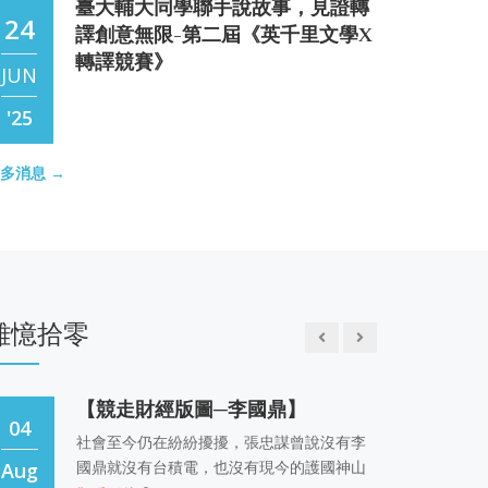
臺大輔大同學聯手說故事，見證轉
24
譯創意無限-第二屆《英千里文學X
【Adventures in Ethiopia and
轉譯競賽》
10
Djibouti】-上集 楊達倫
JUN
Jun
Djibouti is a seaport at the southern end of
'25
the Red Sea; Addis sits on a high plateau at
'25
7,726 ft. The rail line is close to 800 km
第二屆英千里文學X轉譯競賽
多消息 →
long and lies on
22
【承先啟後—中國鐡路之父詹天佑
JAN
07
與我的同學楊達倫博士】 閒翁
'25
Jun
詹天佑，字眷誠，號達潮，是中國近代著名的
雜憶拾零
鐵路工程師，被譽為「中國鐵路之父」和「中
'25
問卷調查「台大外文系畢業生去了
國近代工程之父」。
22
哪裡？」，有機會抽中全聯禮卷！
（11/10截止）
【競走財經版圖─李國鼎】
OCT
04
社會至今仍在紛紛擾擾，張忠謀曾說沒有李
'24
國鼎就沒有台積電，也沒有現今的護國神山
Aug