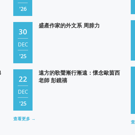
'26
這次行程促使我回憶思考父親一生的業績。我的病也
讓自己有時間對自己的一生進行回顧。我生病的時候
盛產作家的外文系 周腓力
一直在思考我們家族的歷史以及我對家族歷史應有的
30
責任。我不希望我與這個世界這段歷史的告別像是灰
飛煙滅。 影片來自於中華電視公司
京
DEC
美好人生 感謝母校台大（下篇）
-
14
最後的告別—英若誠來台祭父
戴瑞明
'25
MAY
錦
遠方的歌聲漸行漸遠：懷念歐茵西
'26
春妮家中话家风——英达 英壮 英宁，英式家風-用自
22
老師 彭鏡禧
己的方式救國 影片來自：北京電視台藝文頻道
上
DEC
【時光】 Helen Ma Shared
-
英老師家人——英達 英壯 英寧
然
13
珍惜 ，當下， 晨光 笑迎 ，明日， 曙光 寸金
'25
鼓
，難買， 時光 享受 ，餘下， 亮光 歡度 ，老
FEB
年， 銀光 人生 ，猶如， 星光
台大四年 過眼雲煙 洪朝枝
查看更多 →
英媽媽吸引我的不僅是她的信仰、修養，更因為她是
查
'25
09
英千里主任的媳婦