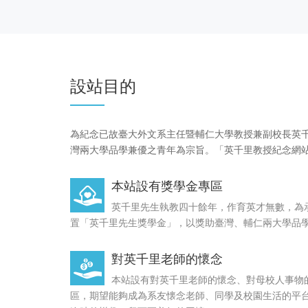
一甲子的網上同學會 ＜
24
Friendship forever -鄭貴武
丘蕙萊(Bea)
NOV
設站目的
鄭貴武 (Kely Cheng) has been a quiet
'20
classmate and a hero behind the scene
all these years
為紀念已故臺大外文系主任暨輔仁大學教授兼副校長英千
一甲子的網上同學會 ＜Honor
灣兩大學品學兼優之青年為宗旨。「英千里教授紀念網
11
＞-田之雲(Judith Lau)
本站設有獎學金專區
Earlier this year, I had revised and
NOV
updated the Vignettes from my father’s
英千里先生執教四十餘年，作育英才無數，為
'20
Memoir which our classmates can acce
置「英千里先生獎學金」，以獎助臺灣、輔仁兩大學品
at their leisure:
對英千里老師的懷念
本站設有對英千里老師的懷念、對母校人事物
區，期望能夠成為系友懐念老師、同學及校園生活的平