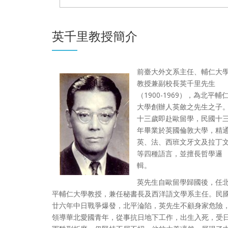
英千里教授簡介
前臺大外文系主任、輔仁大
教授兼副校長英千里先生
（1900-1969），為北平輔
大學創辦人英斂之先生之子
十三歲即赴歐留學，民國十
年畢業於英國倫敦大學，精
英、法、西班文牙文及拉丁
等四種語言，並擅長哲學邏
【解讀莎士比亞--亨利四世與五
輯。
23
世】 邱錦榮教授
英先生自歐留學歸國後，任
莎士比亞
觀看影片
JUL
平輔仁大學教授，兼任秘書長及西洋語文學系主任。民
廿六年中日戰爭爆發，北平淪陷，英先生不顧身家危險
'25
領導華北愛國青年，從事抗日地下工作，出生入死，受