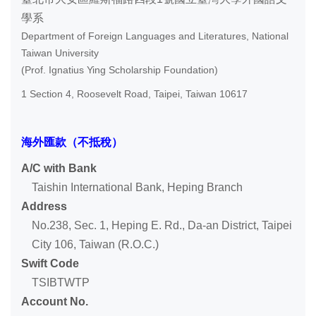
學系
Department of Foreign Languages and Literatures, National
Taiwan University
(Prof. Ignatius Ying Scholarship Foundation)
1 Section 4, Roosevelt Road, Taipei, Taiwan 10617
海外匯款（不抵稅）
A/C with Bank
Taishin International Bank, Heping Branch
Address
No.238, Sec. 1, Heping E. Rd., Da-an District, Taipei
City 106, Taiwan (R.O.C.)
Swift Code
TSIBTWTP
Account No.