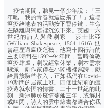
疫情期間，聽見一個少年說：「三
年吔，我的青春就這麼飛了！」這場
瘟疫給地表的活動按下暫停鍵，生命
在隔離與獨處裡沉澱下來。英國十六
世紀的詩人與戲劇家──莎士比亞
(William Shakespeare, 1564–1616)
也
曾經歷過瘟疫危機，他寫十四行詩的
主要時間在
1592
─
94
年間，當時倫敦
瘟疫肆虐，劇院經常休業，劇本需求
驟減，劇作家蹲在小閣樓裡寫詩，獻
給貴族賺些收入，正如我們在
Covid–
19
期間的居家上班。四個世紀前的瘟
疫造就永恆的情書，二十一世紀的此
刻，新冠肺炎疫情蔓延三年，或解封
或幽閉，詩人的雲中錦書都適合你我