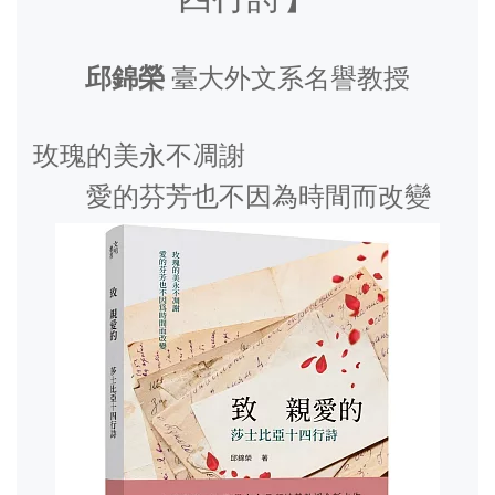
邱錦榮
臺大外文系名譽教授
玫瑰的美永不凋謝
愛的芬芳也不因為時間而改變