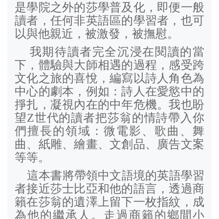
是學院之外的莎學普及化，即便一般
讀者，任何非英語區的學習者，也可
以與他親近，被激發，被撫慰。
我期待讀者完全沉浸在閱讀的當
下，體驗與大師相遇的過程，感受跨
文化之旅的喜悅，編寫以詩人角色為
中心的劇本，例如：詩人在愛慾中的
掙扎，凝視內在的中年危機。我也盼
望
Z
世代的讀者把莎翁的情詩帶入你
們擅長的領域：微電影、歌曲、舞
曲、紙雕、繪畫、文創品、廣告文案
等等。
這本書將帶領中文語境的英語學習
者接近莎士比亞和他的語言，透過商
籟在莎翁的遺澤上留下一枚指紋，成
為他的繼承人。走過商籟的鄉間小