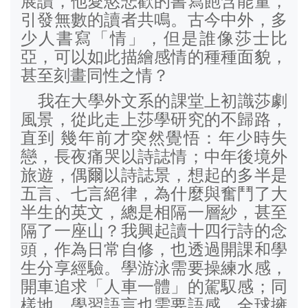
展讀，他愛慾悲歡的書寫飽含能量，
引發無數的讀者共鳴。古今中外，多
少人書寫「情」，但是誰像莎士比
亞，可以如此描繪感情的種種面貌，
甚至刻畫同性之情？
我在大學外文系的課堂上初識莎劇
風景，從此走上莎學研究的不歸路，
直到 幾年前才突然覺悟：年少時失
戀，長夜痛哭以詩誌情；中年後境外
旅遊，偶爾以詩誌景，想起的多半是
五言、七言絕律，為什麼與奮鬥了大
半生的英文，總是相隔一層紗，甚至
隔了一座山？我興起讀十四行詩的念
頭，作為日常自修，也透過開課和學
生分享經驗。學游泳需要操練水感，
開車追求「人車一體」的駕馭感；同
樣地，學習語言也需要語感。全球擁