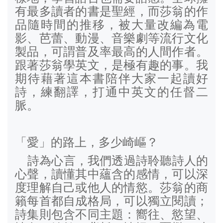
有最多讀者的書是聖經，而莎翁的作
品隨時間的推移，被大量改編為電
影、芭蕾、動漫、音樂劇等流行文化
製品，可謂普及率最高的人間作者。
跟著莎翁學英文，是極有趣的事。我
期待藉著這本書陪伴大家一起讀好
詩，練翻譯，打通中英文的任督二
脈。
「愛」的路上，多少崎嶇？
詩為心言，我們透過詩聆聽詩人的
心聲，讀懂其中蘊含的感情，可以深
度理解自己或他人的情慾。莎翁的商
籟每首都自成格局，可以獨立閱讀；
詩集則包含不同主題：嚮往、慾望、