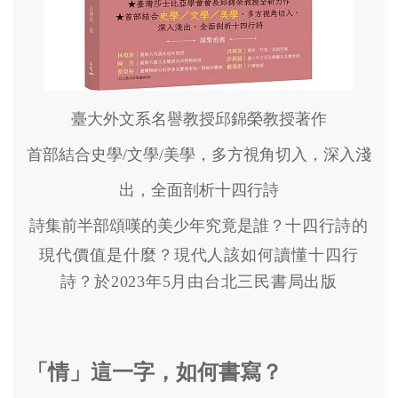
臺大外文系名譽教授邱錦榮教授著作
首部結合史學
/
文學
/
美學，多方視角切入，深入淺
出，全面剖析十四行詩
詩集前半部頌嘆的美少年究竟是誰？
十四行詩的
現代價值是什麼？
現代人該如何讀懂十四行
詩？
於
2023
年
5
月由台北三民書局出版
「情」這一字，如何書寫？