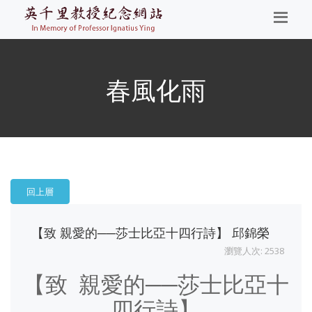
春風化雨
回上層
【致 親愛的──莎士比亞十四行詩】 邱錦榮
瀏覽人次: 2538
【致
親愛的──莎士比亞十
四行詩】