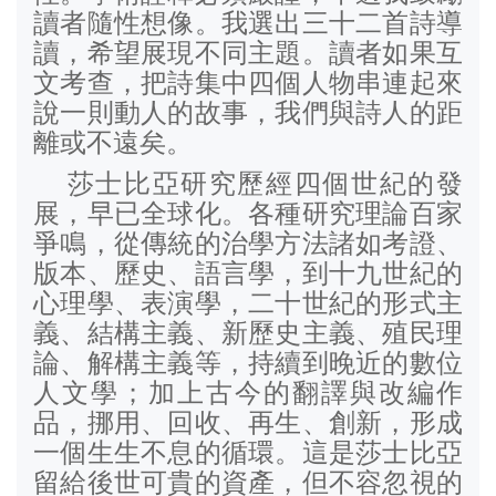
讀者隨性想像。我選出三十二首詩導
讀，希望展現不同主題。讀者如果互
文考查，把詩集中四個人物串連起來
說一則動人的故事，我們與詩人的距
離或不遠矣。
莎士比亞研究歷經四個世紀的發
展，早已全球化。各種研究理論百家
爭鳴，從傳統的治學方法諸如考證、
版本、歷史、語言學，到十九世紀的
心理學、表演學，二十世紀的形式主
義、結構主義、新歷史主義、殖民理
論、解構主義等，持續到晚近的數位
人文學；加上古今的翻譯與改編作
品，挪用、回收、再生、創新，形成
一個生生不息的循環。這是莎士比亞
留給後世可貴的資產，但不容忽視的