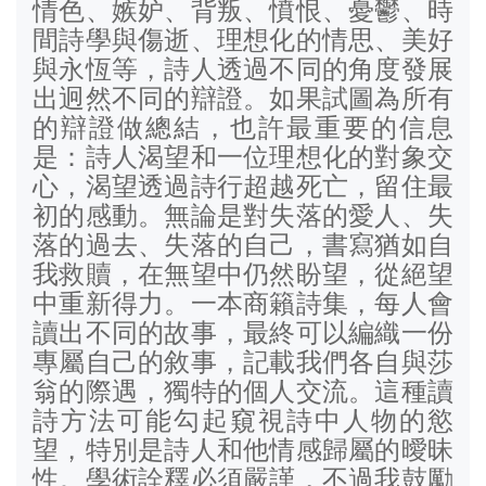
情色、嫉妒、背叛、憤恨、憂鬱、時
間詩學與傷逝、理想化的情思、美好
與永恆等，詩人透過不同的角度發展
出迥然不同的辯證。如果試圖為所有
的辯證做總結，也許最重要的信息
是：詩人渴望和一位理想化的對象交
心，渴望透過詩行超越死亡，留住最
初的感動。無論是對失落的愛人、失
落的過去、失落的自己，書寫猶如自
我救贖，在無望中仍然盼望，從絕望
中重新得力。一本商籟詩集，每人會
讀出不同的故事，最終可以編織一份
專屬自己的敘事，記載我們各自與莎
翁的際遇，獨特的個人交流。這種讀
詩方法可能勾起窺視詩中人物的慾
望，特別是詩人和他情感歸屬的曖昧
性。學術詮釋必須嚴謹，不過我鼓勵