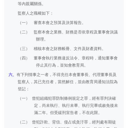
等內親屬關係。
監察人之職權如下：
（一）
審查本會之預算及決算報告。
（二）
監察本會之業務、財務是否依章程及董事會決議
辦理。
（三）
稽核本會之財務帳冊、文件及財產資料。
（四）
董事會執行業務違反法令、章程時，通知董事會
停止其行為，並知會教育局。
六、
有下列情事之一者，不得充任本會董事長
、代理董事長及
監察人
，其已充任者，當然解任，並由教育局通知法院為
登記：
（一）
曾犯組織犯罪防制條例規定之罪，經有罪判決確
定，尚未執行、執行未畢、執行完畢或赦免後未
滿二年。但受緩刑宣告者，不在此限。
（二）
曾犯詐欺、背信、侵占或貪汙罪，經判處有期徒