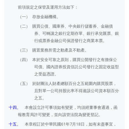
前項規定之保管及運用方法如下：
（一）
存放金融機構。
（二）
購買公債、國庫券、中央銀行儲蓄券、金融債
券、可轉讓之銀行定期存單、銀行承兌匯票、銀
行或票券金融公司保證發行之商業本票。
（三）
購置業務所需之動產及不動產。
（四）
本於安全可靠之原則，購買公開發行之有擔保公
司債、國內證券投資信託公司發行之固定收益型
之受益憑證。
（五）
於財團法人財產總額百分之五範圍內購買股票，
且對單一公司持股比率不得逾該公司資本額百分
之五。
十四、
本會設立許可事項如有變更，均須經董事會通過，函
報教育局許可變更，並向該管法院為變更登記。
十五、
61
7
18
本章程訂於中華民國
年
月
日，如有未盡事宜，