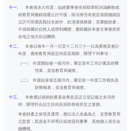
十一、
本會係永久性質，如經董事會依捐助章程決議解散或
經教育局撤銷或廢止許可後，除法律另有規定或因撤銷設
立許可而溯及既往失效外，於清償債務後，其賸餘財產，
不得歸屬於自然人或營利團體，應歸屬於本會主事務所所
在地之地方自治團體。
十二、
本會以每年一月一日至十二月三十一日為業務及會計
年度，應依教育局規定內容及期限，辦理下列事項：
（一）
年度開始後一個月內，審定當年工作計畫及經費
預算，並送教育局備查。
（二）
年度結束後五個月內，審定前一年度工作報告及
財務報表，並送教育局備查。
十三、
本會應以捐助財產基金孳息及設立登記後之各項所
得，辦理符合設立目的及捐助章程所定之業務。
本會財產之保管及運用，應以法人名義為之，並受教育局
之監督；其資金不得寄託或借貸與董事、其他個人或非金
融機構。