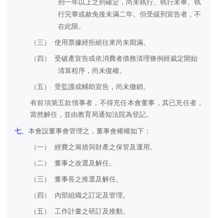
刑一年以上之刑確定，尚未執行、執行未畢、執
行完畢或赦免後未滿二年。但受緩刑宣告者，不
在此限。
（三）
使用票據經拒絕往來尚未期滿。
（四）
受破產宣告或依消費者債務清理條例經裁定開始
清算程序，尚未復權。
（五）
受監護或輔助宣告，尚未撤銷。
有前項第五款情事者，不得充任本會董事，其已充任者，
當然解任，並由教育局通知法院為登記。
七、
本會設董事會管理之，董事會權權如下：
（一）
經費之籌措與財產之保管及運用。
（二）
董事之改選及解任。
（三）
董事長之推選及解任。
（四）
內部組織之訂定及管理。
（五）
工作計畫之研訂及推動。