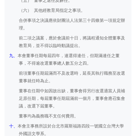
（五）
董事之選任及解任。
（六）
其他經教育局指定之事項。
合併事項之決議應依財團法人法第三十四條第一項規定辦
理。
前二項之議案，應於會議前十日，將議程通知全體董事及
教育局，並不得以臨時動議提出。
九、
本會董事任期每屆
四
年，連選得連任，但期滿連任之董
事，不得逾改選董事總人數五分之四。
前項董事任期屆滿而不及改選時，延長其執行職務至改選
董事就任時為止。
董事在任期中如因故出缺，董事會得另行改選適當人員補
足原任期，每屆董事任期屆滿前一個月，董事會應召集會
議，改選下屆董事。
董事均為義務職不支任何費用。
十、
本會主事務所設於台北市羅斯福路四段一號國立台灣大學
外國語文學系。