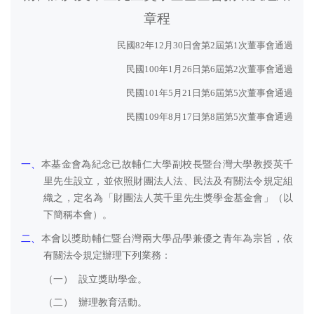
章程
民國
82
年
12
月
30
日會第
2
屆第
1
次董事會通過
民國
100
年
1
月
26
日第
6
屆第
2
次董事會通過
民國
101
年
5
月
21
日第
6
屆第
5
次董事會通過
民國
109
年
8
月
17
日第
8
屆第
5
次董事會通過
一、
本基金會為紀念已故輔仁大學副校長暨台灣大學教授英千
里先生設立，並依照財團法人法、民法及有關法令規定組
織之，定名為「財團法人英千里先生獎學金基金會」（以
下簡稱本會）。
二、
本會以獎助輔仁暨台灣兩大學品學兼優之青年為宗旨，依
有關法令規定辦理下列業務：
（一）
設立獎助學金。
（二）
辦理教育活動。