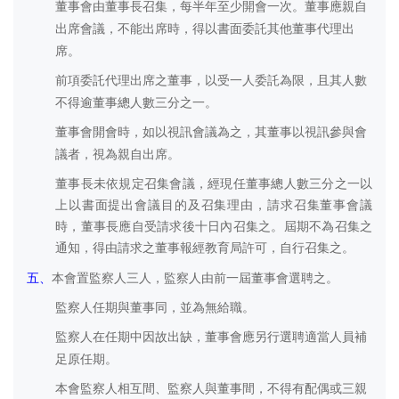
董事會由董事長召集，每半年至少開會一次。董事應親自
出席會議，不能出席時，得以書面委託其他董事代理出
席。
前項委託代理出席之董事，以受一人委託為限，且其人數
不得逾董事總人數三分之一。
董事會開會時，如以視訊會議為之，其董事以視訊參與會
議者，視為親自出席。
董事長未依規定召集會議，經現任董事總人數三分之一以
上以書面提出會議目的及召集理由，請求召集董事會議
時，董事長應自受請求後十日內召集之。屆期不為召集之
通知，得由請求之董事報經教育局許可，自行召集之。
五、
本會置監察人三人，監察人由前一屆董事會選聘之。
監察人任期與董事同，並為無給職。
監察人在任期中因故出缺，董事會應另行選聘適當人員補
足原任期。
本會監察人相互間、監察人與董事間，不得有配偶或三親