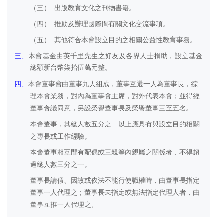
（三）
出版教育文化之刊物書籍。
（四）
推動及辦理國際間有關文化交流事項。
（五）
其他符合本會設立目的之相關公益性教育事務。
三、
本會基金由英千里先生之好友及各界人士捐助，設立基金
總額新台幣柒拾伍萬元整。
四、
本會董事會由董事
九
人組成，董事互選一人為董事長，綜
理本會業務，對內為董事會主席，對外代表本會；並得經
董事會議同意，另設榮譽董事長及榮譽董事三至五名。
本會董事，其總人數五分之一以上應具有與設立目的相關
之專長或工作經驗。
本會董事相互間有配偶或三親等內親屬之關係者，不得超
過總人數三分之一。
董事長請假、因故或依法不能行使職權時，由董事長指定
董事一人代理之；董事長未指定或無法指定代理人者，由
董事互推一人代理之。