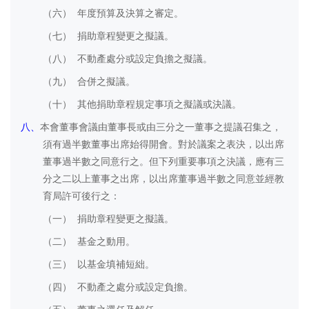
（六）
年度預算及決算之審定。
（七）
捐助章程變更之擬議。
（八）
不動產處分或設定負擔之擬議。
（九）
合併之擬議。
（十）
其他捐助章程規定事項之擬議或決議。
八、
本會董事會議由董事長或由三分之一董事之提議召集之，
須有過半數董事出席始得開會。對於議案之表決，以出席
董事過半數之同意行之。但下列重要事項之決議，應有三
分之二以上董事之出席，以出席董事過半數之同意並經教
育局許可後行之：
（一）
捐助章程變更之擬議。
（二）
基金之動用。
（三）
以基金填補短絀。
（四）
不動產之處分或設定負擔。