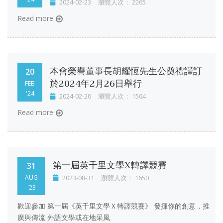
2024-02-23
瀏覽人次： 2265
Read more
本會榮譽董事長胡耀恆先生公奠禮謹訂
20
於2024年2月26日舉行
FEB
'24
2024-02-20
瀏覽人次： 1564
Read more
第一屆英千里文學X轉譯競賽
31
AUG
2023-08-31
瀏覽人次： 1650
'23
歡迎參加 第一屆《英千里文學Ｘ轉譯競賽》 發揮你的創意，推
廣與傳流 外語文學或在地采風