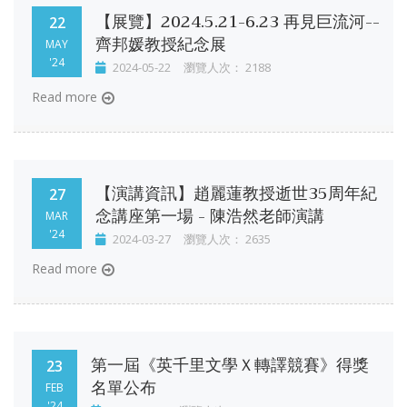
【展覽】2024.5.21-6.23 再見巨流河--
22
齊邦媛教授紀念展
MAY
'24
2024-05-22
瀏覽人次： 2188
Read more
【演講資訊】趙麗蓮教授逝世35周年紀
27
念講座第一場 - 陳浩然老師演講
MAR
'24
2024-03-27
瀏覽人次： 2635
Read more
第一屆《英千里文學Ｘ轉譯競賽》得獎
23
名單公布
FEB
'24