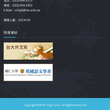
電話：(02)3366-3215
傳真：(02)2364-5452
E-Mail：vickyli@ntu.edu.tw
瀏覽人數：3324105
快速連結
Copyright ©2018 Ying-Forex. All Rights Reserved