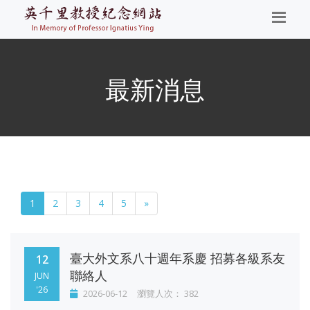
最新消息
1
2
3
4
5
»
臺大外文系八十週年系慶 招募各級系友
12
聯絡人
JUN
'26
2026-06-12
瀏覽人次： 382