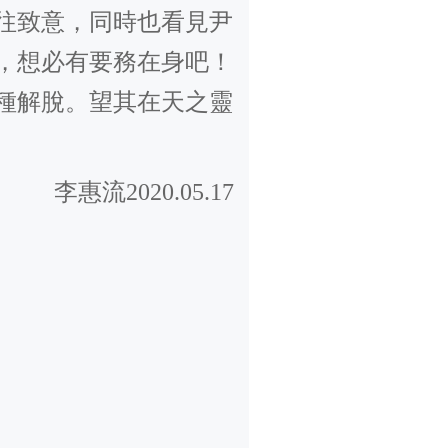
往致意，同時也看見尹
，想必有要務在身吧！
種解脫。望其在天之靈
李惠流
2020.05.17