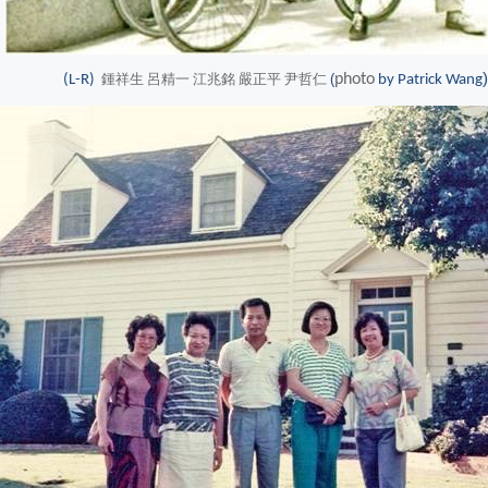
)
鍾祥生 呂精一 江兆銘 嚴正平 尹哲仁
(
photo
(L-R)
by Patrick Wang