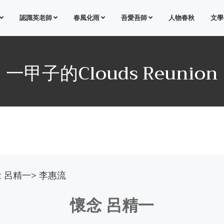
認識英老師
春風化雨
吾愛吾師
人物春秋
文學
一甲子的Clouds Reunion
 呂精一> 李惠流
懷念 呂精一