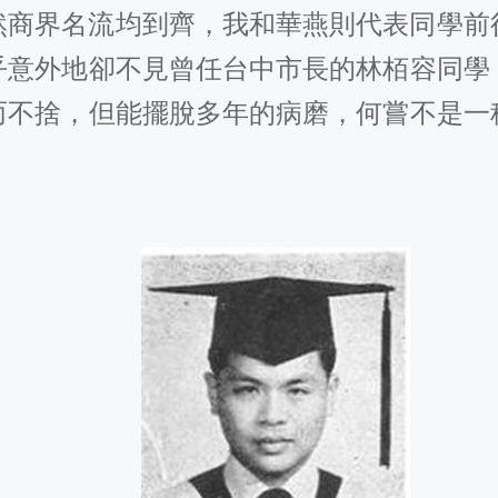
然商界名流均到齊，我和華燕則代表同學前
乎意外地卻不見曾任台中市長的林栢容同學
而不捨，但能擺脫多年的病磨，何嘗不是一