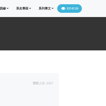
因緣
系友專區
系列專文
3316126
瀏覽人次: 2327