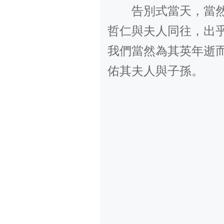
告別式當天，當
哲仁與夫人同往，出
我們當然為其英年逝
佑其夫人與子孫。