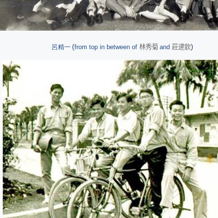
(
)
呂精一
from top in between of
林秀菊
and
莊
䢖
欽