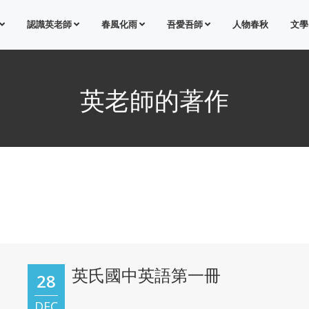
認識英老師
春風化雨
吾愛吾師
人物春秋
文學
英老師的著作
英氏國中英語第一冊
28
DEC