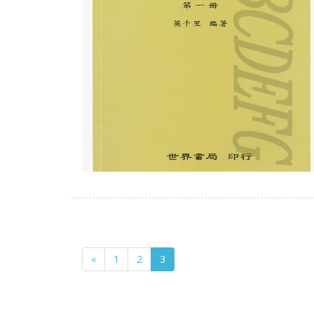
«
1
2
3