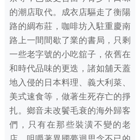
的潮店取代。成衣店驅走了衡陽
路的綢布莊，咖啡坊入駐重慶南
路上一間間歇了業的書局，只剩
一些老字號的小吃舘子，依舊在
和時代品味的更迭，諸如舖天蓋
地入侵的日本料理、義大利菜、
美式速食等，做著生死存亡的掙
扎。鄉音未改鬢毛衰的海外歸客
們，只有在那些裝潢不變的老
店，咀嚼著異國夢迴思念不已的