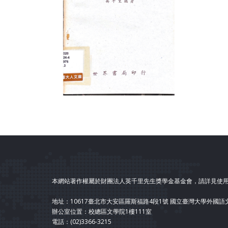
本網站著作權屬於財團法人英千里先生獎學金基金會，請詳見使
地址：10617臺北市大安區羅斯福路4段1號 國立臺灣大學外國
辦公室位置：校總區文學院1樓111室
電話：(02)3366-3215