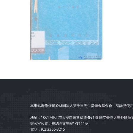
本網站著作權屬於財團法人英千里先生獎學金基金會，請詳見使
地址：10617臺北市大安區羅斯福路4段1號 國立臺灣大學外國
辦公室位置：校總區文學院1樓111室
電話：(02)3366-3215