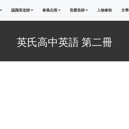
認識英老師
春風化雨
吾愛吾師
人物春秋
文學
英氏高中英語 第二冊