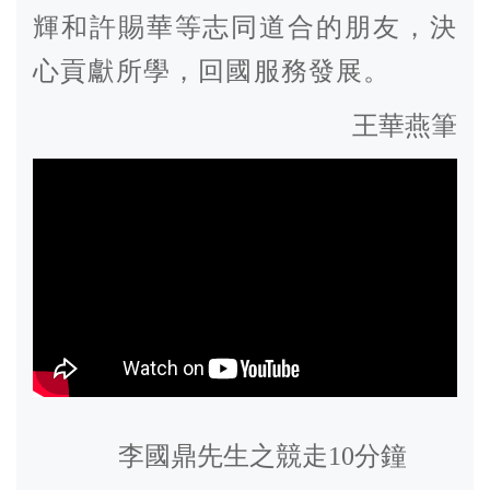
輝和許賜華等志同道合的朋友，決
心貢獻所學，回國服務發展。
王華燕筆
李國鼎先生之競走10分鐘