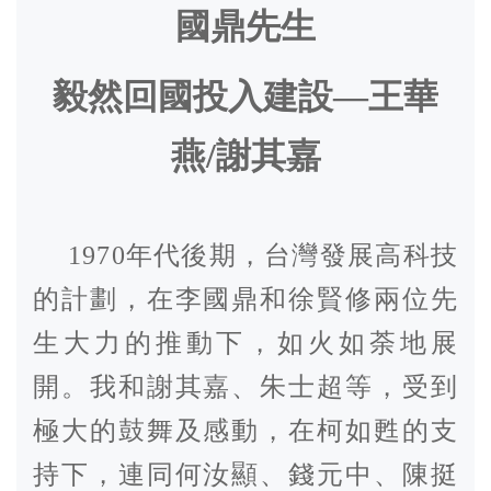
國鼎先生
毅然回國投入建設—王華
燕/謝其嘉
1970
年代後期，台灣發展高科技
的計劃，在李國鼎和徐賢修兩位先
生大力的推動下，如火如荼地展
開。我和謝其嘉、朱士超等，受到
極大的鼓舞及感動，在柯如甦的支
持下，連同何汝顯、錢元中、陳挺