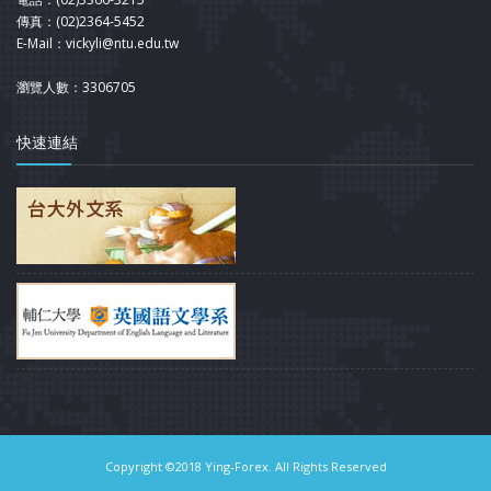
傳真：(02)2364-5452
E-Mail：vickyli@ntu.edu.tw
瀏覽人數：3306705
快速連結
Copyright ©2018 Ying-Forex. All Rights Reserved