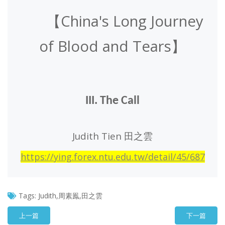
China's Long Journey
【
of Blood and Tears
】
III. The Call
Judith Tien
田之雲
https://ying.forex.ntu.edu.tw/detail/45/687
Tags:
Judith,周素鳯,田之雲
上一篇
下一篇