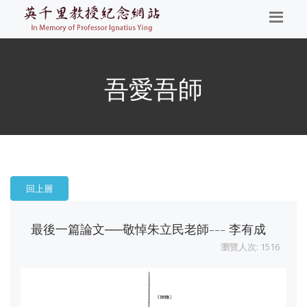
吾愛吾師
回上層
最後一篇論文──敬悼朱立民老師--- 李有成
瀏覽人次: 1516